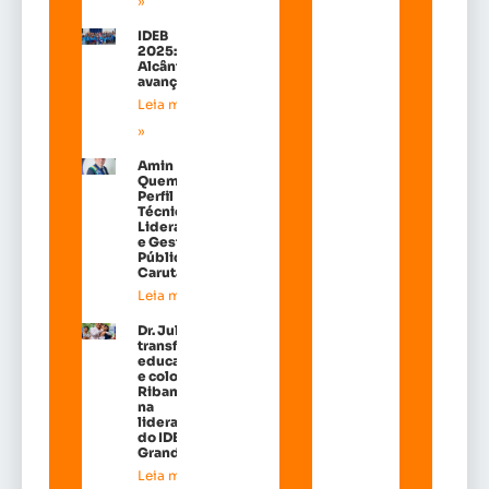
»
IDEB
2025:
Alcântara
avançou!
Leia mais
»
Amin
Quemel:
Perfil
Técnico de
Liderança
e Gestão
Pública em
Carutapera
Leia mais »
Dr. Julinho
transforma
educação
e coloca
Ribamar
na
liderança
do IDEB na
Grande Ilh
Leia mais »