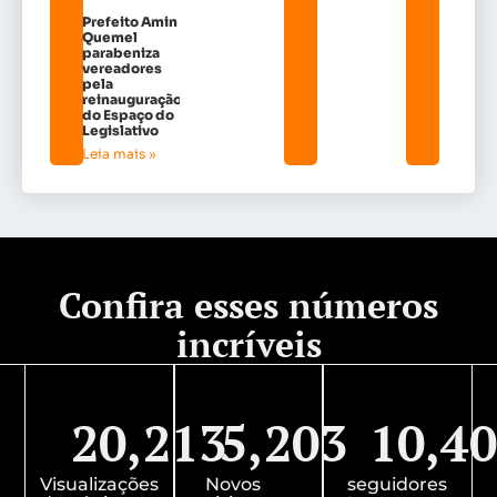
Prefeito Amin
Quemel
parabeniza
vereadores
pela
reinauguração
do Espaço do
Legislativo
Leia mais »
Confira esses números
incríveis
20,213
5,203
10,4
Visualizações
Novos
seguidores