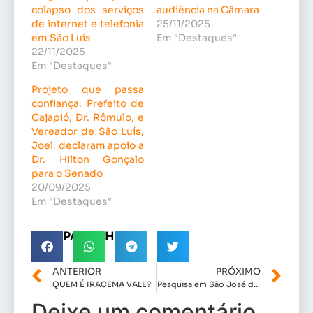
colapso dos serviços
audiência na Câmara
de internet e telefonia
25/11/2025
em São Luís
Em "Destaques"
22/11/2025
Em "Destaques"
Projeto que passa
confiança: Prefeito de
Cajapió, Dr. Rômulo, e
Vereador de São Luís,
Joel, declaram apoio a
Dr. Hilton Gonçalo
para o Senado
20/09/2025
Em "Destaques"
COMPARTILHE!
ANTERIOR
PRÓXIMO
QUEM É IRACEMA VALE?
Pesquisa em São José de Ribamar aponta Eduardo Braide (PSD) como amplo favorito à sucessão governamental
Deixe um comentário