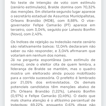
No teste de intenção de voto com estímulo
(cenário estimulado), Braide domina com 70,32%
das menções. Em distante segundo lugar aparece
o secretário estadual de Assuntos Municipalistas,
Orleans Brandão (MDB), com 8,88%. O vice-
governador Felipe Camarão (PT) aparece em
terceiro, com 3,04%, seguido por Lahesio Bonfim
(Novo), com 2,43%.
Os índices de rejeição ou indecisão neste cenário
são relativamente baixos: 12,04% declararam não
saber ou não responder, e 3,04% afirmaram que
votariam em nenhum dos nomes.
Já na pergunta espontânea (sem estímulo de
nomes), onde o eleitor cita de quem lembra, a
liderança de Braide se mantém, mas o quadro
mostra um eleitorado ainda pouco mobilizado
para a corrida sucessória. O prefeito é lembrado
por 21,05% dos entrevistados. Os demais
potenciais candidatos têm menções abaixo de
2%: Orleans Brandão (1,22%), Lahesio Bonfim
(0,97%) e Felipe Camarão (0,49%). O dado que
mais chama atenção é o altíssimo percentual de
indecisos: 69,22%, enquanto 0,61% disse não