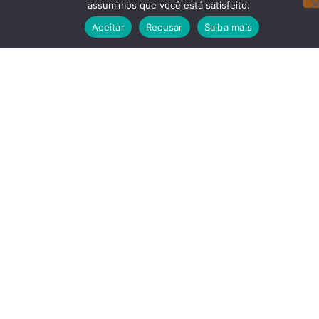
assumimos que você está satisfeito.
Aceitar
Recusar
Saiba mais
Redes Sociais
Navegação
Noticias Recentes
Dr Julinho conquista marco
histórico e terá 09 ( nove)