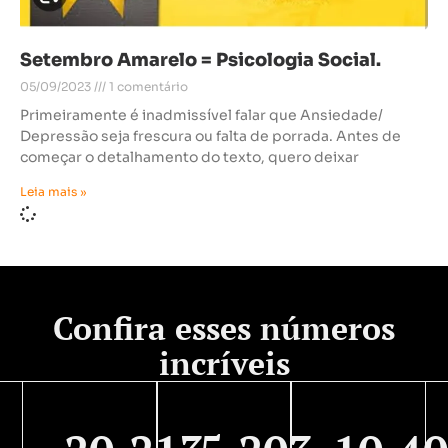
Setembro Amarelo = Psicologia Social.
05/09/2023
1 comentário
Primeiramente é inadmissível falar que Ansiedade/
Depressão seja frescura ou falta de porrada. Antes de
começar o detalhamento do texto, quero deixar
Leia mais »
Confira esses números
incríveis