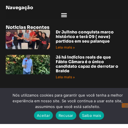
Navegação
Noticias Recentes
Dr Julinho conquista marco
histórico e terá 09 ( nove)
partidos em seu palanque
Leia mais »
Já há indícios reais de que
Fábio Câmara é o único
candidato capaz de derrotar o
Braide
Leia mais »
Noticias Recentes
“Grupo amigos solidários de
Nós utilizamos cookies para garantir que você tenha a melhor
Araioses, o social é a base para
experiência em nosso site. Se você continua a usar este site,
ajudar quem precisa”
assumimos que você está satisfeito.
Leia mais »
Aceitar
Recusar
Saiba mais
Maranhenses se destacam no
Brasileiro de Bocha