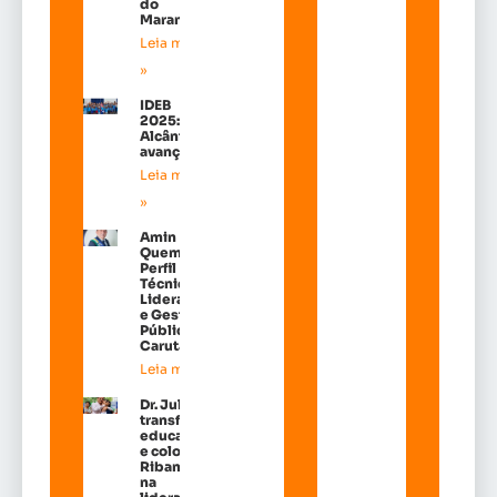
do
Maranhão
Leia mais
»
IDEB
2025:
Alcântara
avançou!
Leia mais
»
Amin
Quemel:
Perfil
Técnico de
Liderança
e Gestão
Pública em
Carutapera
Leia mais »
Dr. Julinho
transforma
educação
e coloca
Ribamar
na