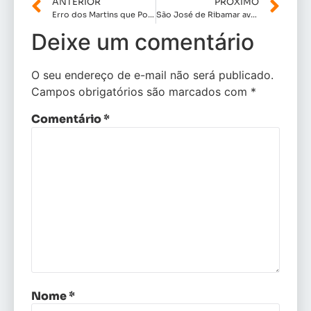
ANTERIOR
PRÓXIMO
Erro dos Martins que Pode Ter Entregado de Bandeja a Prefeitura para Dico da Farmácia.
São José de Ribamar avança em infraestrutura com 101,50 km de pavimentação e 301 ruas renovadas no primeiro mandato de Dr. Julinho
Deixe um comentário
O seu endereço de e-mail não será publicado.
Campos obrigatórios são marcados com
*
Comentário
*
Nome
*