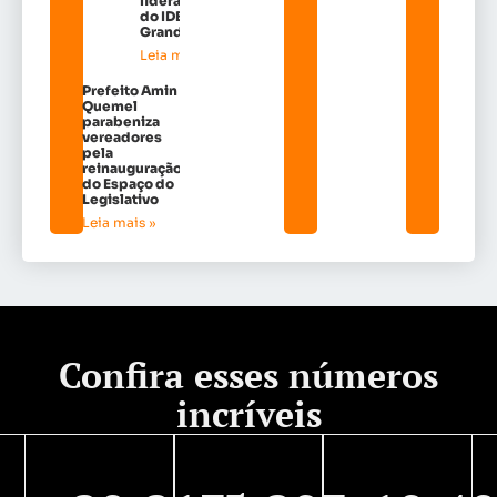
liderança
do IDEB na
Grande Ilh
Leia mais »
Prefeito Amin
Quemel
parabeniza
vereadores
pela
reinauguração
do Espaço do
Legislativo
Leia mais »
Confira esses números
incríveis