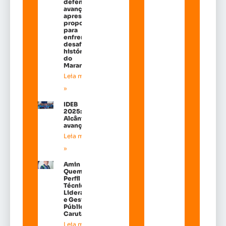
defende
avanços e
apresenta
propostas
para
enfrentar
desafios
históricos
do
Maranhão
Leia mais
»
IDEB
2025:
Alcântara
avançou!
Leia mais
»
Amin
Quemel:
Perfil
Técnico de
Liderança
e Gestão
Pública em
Carutapera
Leia mais »