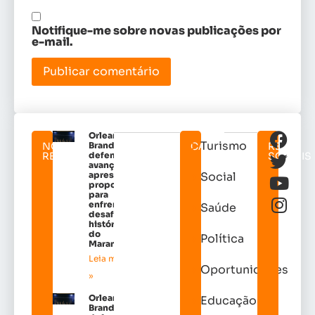
Notifique-me sobre novas publicações por
e-mail.
Orleans
Turismo
NOTICIAS
Brandão
CATEGORIAS
REDES
RELACIONADAS
defende
SOCIAIS
avanços e
apresenta
Social
propostas
para
enfrentar
Saúde
desafios
históricos
do
Política
Maranhão
Leia mais
Oportunidades
»
Orleans
Educação
Brandão