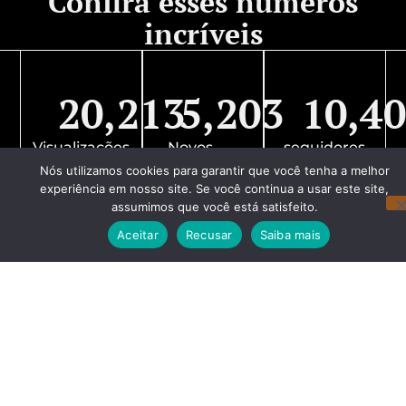
Confira esses números
incríveis
20,213
5,203
10,4
Visualizações
Novos
seguidores
de página
visitantes
Instagram
Nós utilizamos cookies para garantir que você tenha a melhor
experiência em nosso site. Se você continua a usar este site,
assumimos que você está satisfeito.
Aceitar
Recusar
Saiba mais