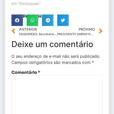
Em "Destaques"
COMPARTILHE!
ANTERIOR
PRÓXIMO
DESESPERO: Secretário de Indústria e Comercio da Prefeitura de Bequimão, Sr. Ademar, é acusado de coagir e pagar testemunha para não depor no processo de impugnação da candidatura de Zé Martins
PRESIDENTE SARNEY!! Desespero político faz Penaldon e Valéria Castro coagir servidores públicos.
Deixe um comentário
O seu endereço de e-mail não será publicado.
Campos obrigatórios são marcados com
*
Comentário
*