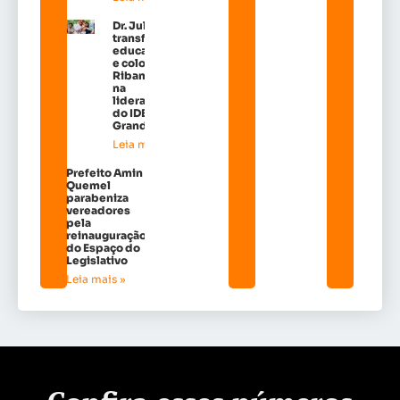
Dr. Julinho
transforma
educação
e coloca
Ribamar
na
liderança
do IDEB na
Grande Ilh
Leia mais »
Prefeito Amin
Quemel
parabeniza
vereadores
pela
reinauguração
do Espaço do
Legislativo
Leia mais »