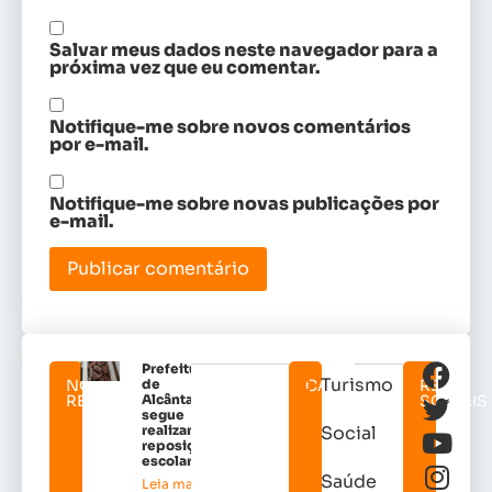
Salvar meus dados neste navegador para a
próxima vez que eu comentar.
Notifique-me sobre novos comentários
por e-mail.
Notifique-me sobre novas publicações por
e-mail.
Prefeitura
Turismo
NOTICIAS
de
CATEGORIAS
REDES
RELACIONADAS
Alcântara
SOCIAIS
segue
realizando
Social
reposição
escolar
Saúde
Leia mais