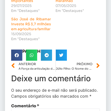
importantes
Maranhão
29/07/2025
07/05/2025
Em "Destaques"
Em "Destaques"
São José de Ribamar
investe R$ 3,7 milhões
em agricultura familiar
15/09/2025
Em "Destaques"
COMPARTILHE!
ANTERIOR
PRÓXIMO
A Força da articulação de Marcus Brandão que tira o sono da Oposição
Júlio Filho: O Nome do Progresso para a Assembleia Legislativa do Maranhão
Deixe um comentário
O seu endereço de e-mail não será publicado.
Campos obrigatórios são marcados com
*
Comentário
*