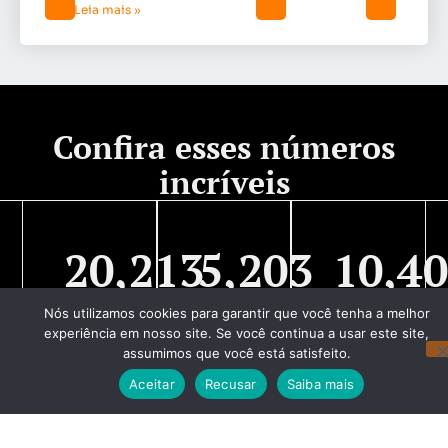
Leia mais »
Confira esses números
incríveis
20,213
5,203
10,4
Visualizações
Novos
seguidores
Nós utilizamos cookies para garantir que você tenha a melhor
de página
visitantes
Instagram
experiência em nosso site. Se você continua a usar este site,
assumimos que você está satisfeito.
Aceitar
Recusar
Saiba mais