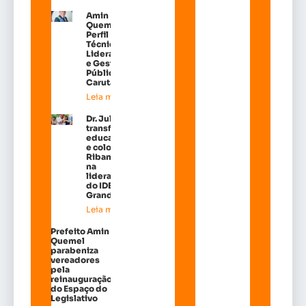
Amin
Quemel:
Perfil
Técnico de
Liderança
e Gestão
Pública em
Carutapera
Leia mais »
Dr. Julinho
transforma
educação
e coloca
Ribamar
na
liderança
do IDEB na
Grande Ilh
Leia mais »
Prefeito Amin
Quemel
parabeniza
vereadores
pela
reinauguração
do Espaço do
Legislativo