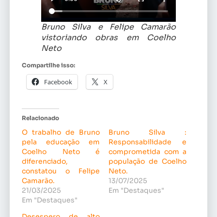
Bruno Silva e Felipe Camarão
vistoriando obras em Coelho
Neto
Compartilhe isso:
Facebook
X
Relacionado
O trabalho de Bruno
Bruno Silva :
pela educação em
Responsabilidade e
Coelho Neto é
comprometida com a
diferenciado,
população de Coelho
constatou o Felipe
Neto.
Camarão.
13/07/2025
21/03/2025
Em "Destaques"
Em "Destaques"
Desespero de alto