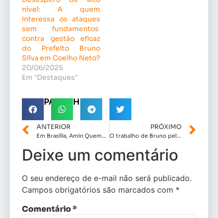
nível: A quem
interessa os ataques
sem fundamentos
contra gestão eficaz
do Prefeito Bruno
Silva em Coelho Neto?
20/06/2025
Em "Destaques"
COMPARTILHE!
ANTERIOR
PRÓXIMO
Em Brasília, Amin Quemel assegura investimentos para Orla de Carutapera e Conjunto Valdecir Aragão
O trabalho de Bruno pela educação em Coelho Neto é diferenciado, constatou o Felipe Camarão.
Deixe um comentário
O seu endereço de e-mail não será publicado.
Campos obrigatórios são marcados com
*
Comentário
*