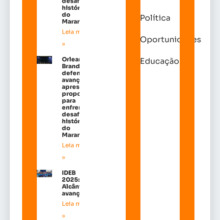
desafios
históricos
do
Política
Maranhão
Leia mais
Oportunidades
»
Orleans
Educação
Brandão
defende
avanços e
apresenta
propostas
para
enfrentar
desafios
históricos
do
Maranhão
Leia mais
»
IDEB
2025:
Alcântara
avançou!
Leia mais
»