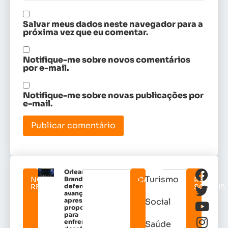
Salvar meus dados neste navegador para a
próxima vez que eu comentar.
Notifique-me sobre novos comentários
por e-mail.
Notifique-me sobre novas publicações por
e-mail.
Orleans
Turismo
NOTICIAS
Brandão
CATEGORIAS
REDES
RELACIONADAS
defende
SOCIAIS
avanços e
apresenta
Social
propostas
para
enfrentar
Saúde