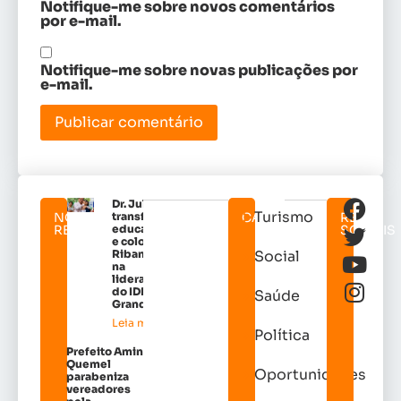
Notifique-me sobre novos comentários
por e-mail.
Notifique-me sobre novas publicações por
e-mail.
Dr. Julinho
Turismo
NOTICIAS
transforma
CATEGORIAS
REDES
RELACIONADAS
educação
SOCIAIS
e coloca
Ribamar
Social
na
liderança
do IDEB na
Saúde
Grande Ilh
Leia mais »
Política
Prefeito Amin
Quemel
Oportunidades
parabeniza
vereadores