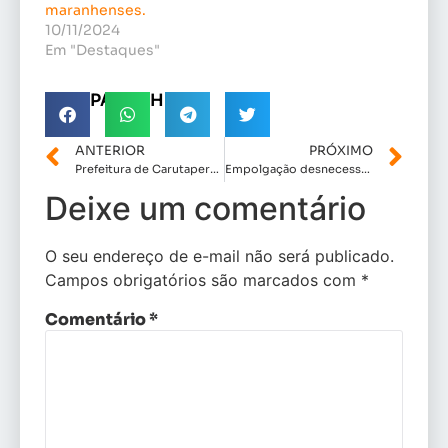
maranhenses.
10/11/2024
Em "Destaques"
COMPARTILHE!
ANTERIOR
PRÓXIMO
Prefeitura de Carutapera iniciou processo de mecanização das áreas urbanas.
Empolgação desnecessária : Flávia Berthier pode viver momentos de frustração por falta de humildade na política.
Deixe um comentário
O seu endereço de e-mail não será publicado.
Campos obrigatórios são marcados com
*
Comentário
*