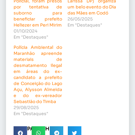
Policial, foram presos
Larissa DP) organiza
por tentativa de
um belo evento do Dia
suborno para
das Mães em Codó
beneficiar prefeito
26/05/2025
Heliezer em Peri Mirim
Em "Destaques"
01/10/2024
Em "Destaques"
Polícia Ambiental do
Maranhão apreende
materiais de
desmatamento ilegal
em áreas do ex-
candidato a prefeito
de Conceição do Lago
Açu, Alysson Almeida
e do ex-vereador
Sebastião do Timba
29/08/2025
Em "Destaques"
COMPARTILHE!