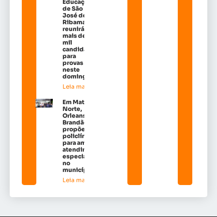
Educação
de São
José de
Ribamar
reunirá
mais de 38
mil
candidatos
para
provas
neste
domingo
Leia mais »
Em Matões do
Norte,
Orleans
Brandão
propõe
policlínicas
para ampliar
atendimento
especializado
no
município*
Leia mais »