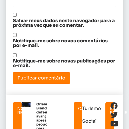
Salvar meus dados neste navegador para a
próxima vez que eu comentar.
Notifique-me sobre novos comentários
por e-mail.
Notifique-me sobre novas publicações por
e-mail.
Orleans
Turismo
NOTICIAS
Brandão
CATEGORIAS
REDES
RELACIONADAS
defende
SOCIAIS
avanços e
apresenta
Social
propostas
para