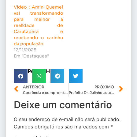
Vídeo : Amin Quemel
vai transformando
para melhor a
realidade de
Carutapera e
recebendo o carinho
da população.
12/11/2025
Em "Destaques"
COMPARTILHE!
ANTERIOR
PRÓXIMO
Coerência e compromisso : Astro de Ogum declara voto para Beto Castro para Presidência da Câmara de Vereadores da Capital.
Prefeito Dr. Julinho autoriza reajuste na GNE para a Guarda Municipal de São José de Ribamar
Deixe um comentário
O seu endereço de e-mail não será publicado.
Campos obrigatórios são marcados com
*