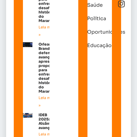
enfrentar
Saúde
desafios
históricos
do
Política
Maranhão
Leia mais
Oportunidades
»
Orleans
Educação
Brandão
defende
avanços e
apresenta
propostas
para
enfrentar
desafios
históricos
do
Maranhão
Leia mais
»
IDEB
2025:
Alcântara
avançou!
Leia mais