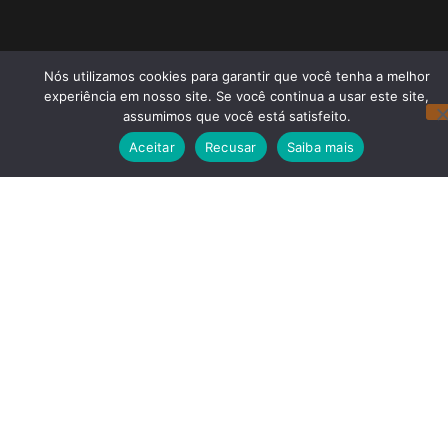
Nós utilizamos cookies para garantir que você tenha a melhor
experiência em nosso site. Se você continua a usar este site,
assumimos que você está satisfeito.
Aceitar
Recusar
Saiba mais
Redes Sociais
Navegação
Noticias Recentes
Dr Julinho conquista marco
histórico e terá 09 ( nove)
partidos em seu palanque