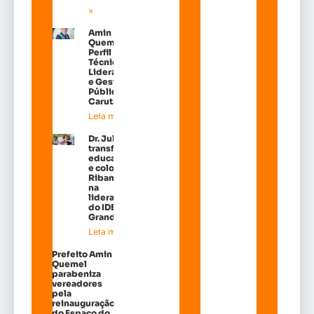
»
Amin
Quemel:
Perfil
Técnico de
Liderança
e Gestão
Pública em
Carutapera
Leia mais »
Dr. Julinho
transforma
educação
e coloca
Ribamar
na
liderança
do IDEB na
Grande Ilh
Leia mais »
Prefeito Amin
Quemel
parabeniza
vereadores
pela
reinauguração
do Espaço do