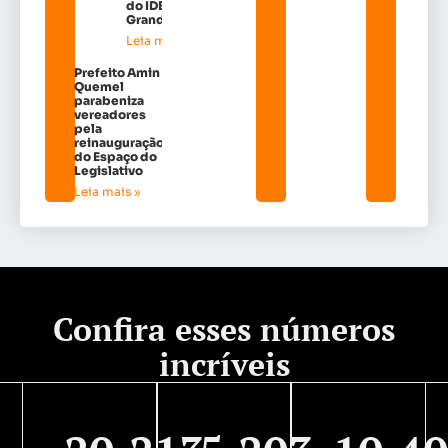
do IDEB na
Grande Ilh
Leia mais »
Prefeito Amin
Quemel
parabeniza
vereadores
pela
reinauguração
do Espaço do
Legislativo
Leia mais »
Confira esses números
incríveis