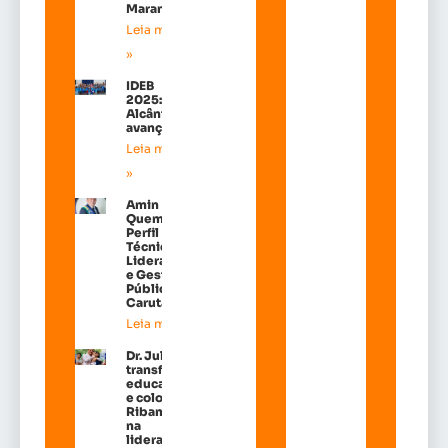
Maranhão
Leia mais
»
IDEB
2025:
Alcântara
avançou!
Leia mais
»
Amin
Quemel:
Perfil
Técnico de
Liderança
e Gestão
Pública em
Carutapera
Leia mais »
Dr. Julinho
transforma
educação
e coloca
Ribamar
na
liderança