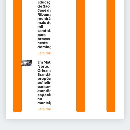
Educação
de São
José de
Ribamar
reunirá
mais de 38
mil
candidatos
para
provas
neste
domingo
Leia mais »
Em Matões do
Norte,
Orleans
Brandão
propõe
policlínicas
para ampliar
atendimento
especializado
no
município*
Leia mais »