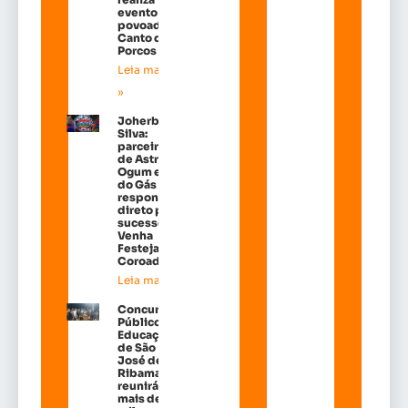
evento no
povoado
Canto dos
Porcos
Leia mais
»
Joherbeth
Silva:
parceiro fiel
de Astro de
Ogum e Ana
do Gás ,
responsável
direto pelo
sucesso do
Venha
Festejar do
Coroadinho
Leia mais »
Concurso
Público da
Educação
de São
José de
Ribamar
reunirá
mais de 38