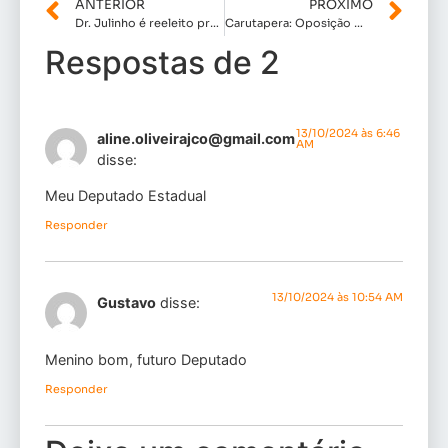
ANTERIOR
PRÓXIMO
Dr. Julinho é reeleito prefeito de São José de Ribamar com ampla vantagem e sólida base na Câmara
Carutapera: Oposição manobra para bloquear recursos da prefeitura para gestão atrasar salários de servidores
Respostas de 2
13/10/2024 às 6:46
aline.oliveirajco@gmail.com
AM
disse:
Meu Deputado Estadual
Responder
13/10/2024 às 10:54 AM
Gustavo
disse:
Menino bom, futuro Deputado
Responder