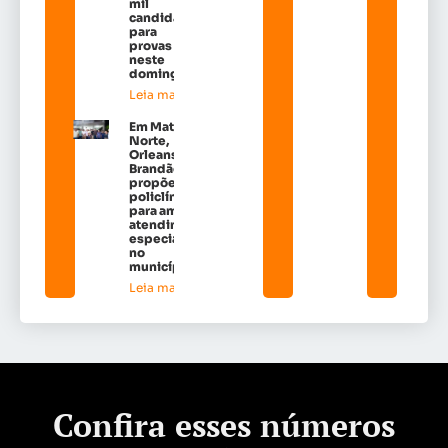
mil
candidatos
para
provas
neste
domingo
Leia mais »
Em Matões do
Norte,
Orleans
Brandão
propõe
policlínicas
para ampliar
atendimento
especializado
no
município*
Leia mais »
Confira esses números