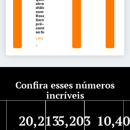
abre
diálogo
com
Rosena
Sarney,
pré-
candidata
ao Sena
Leia mais
»
Confira esses números
incríveis
20,213
5,203
10,4