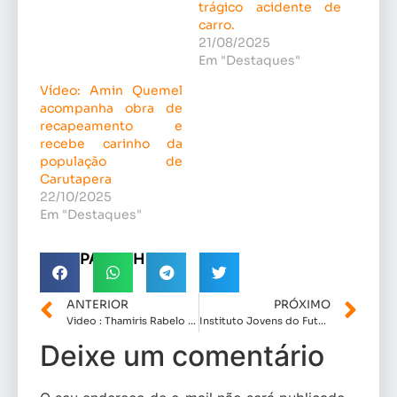
trágico acidente de
carro.
21/08/2025
Em "Destaques"
Vídeo: Amin Quemel
acompanha obra de
recapeamento e
recebe carinho da
população de
Carutapera
22/10/2025
Em "Destaques"
COMPARTILHE!
ANTERIOR
PRÓXIMO
Video : Thamiris Rabelo se Destaca pelo Excelente Trabalho à Frente da Educação de Presidente Juscelino.
Instituto Jovens do Futuro entrega 800 óculos e transforma visão em dignidade
Deixe um comentário