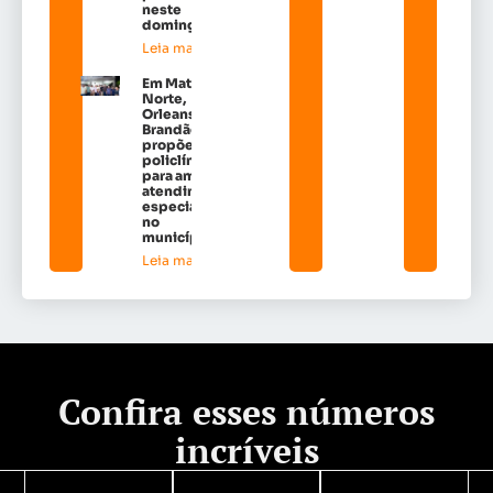
neste
domingo
Leia mais »
Em Matões do
Norte,
Orleans
Brandão
propõe
policlínicas
para ampliar
atendimento
especializado
no
município*
Leia mais »
Confira esses números
incríveis