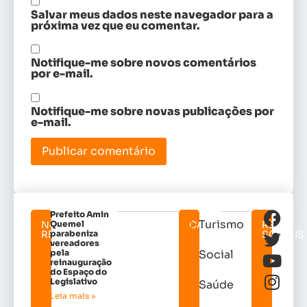
Salvar meus dados neste navegador para a
próxima vez que eu comentar.
Notifique-me sobre novos comentários
por e-mail.
Notifique-me sobre novas publicações por
e-mail.
Prefeito Amin
Turismo
NOTICIAS
Quemel
CATEGORIAS
REDES
RELACIONADAS
parabeniza
SOCIAIS
vereadores
pela
Social
reinauguração
do Espaço do
Legislativo
Saúde
Leia mais »