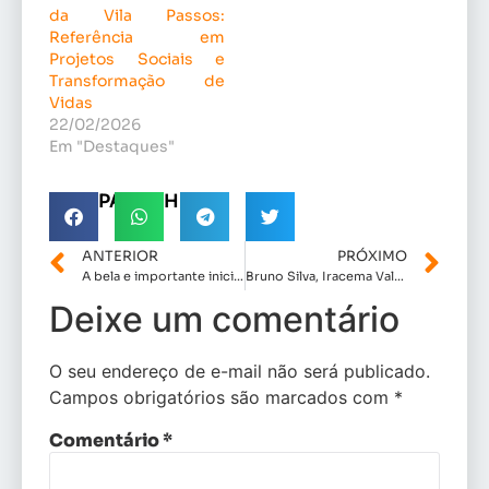
da Vila Passos:
Referência em
Projetos Sociais e
Transformação de
Vidas
22/02/2026
Em "Destaques"
COMPARTILHE!
ANTERIOR
PRÓXIMO
A bela e importante iniciativa de Octávio Soeiro: doação de sangue acontece nesta sexta-feira (27), na CMSL
Bruno Silva, Iracema Vale , Orleans Brandão , Glaubert Cutrim e outros convidados participaram de evento da Assembleia De Deus em Coelho Neto
Deixe um comentário
O seu endereço de e-mail não será publicado.
Campos obrigatórios são marcados com
*
Comentário
*