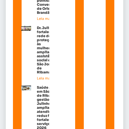
política na
Convenção
de Orleans
Brandão
Leia mais »
Dr. Julinho
fortalece
rede de
proteção
às
mulheres e
amplia
assistência
social em
São José
de
Ribamar
Leia mais »
Saúde avança
em São José
de Ribamar:
gestão de Dr.
Julinho
amplia
atendimentos,
reduz filas e
fortalece
serviços em
2026