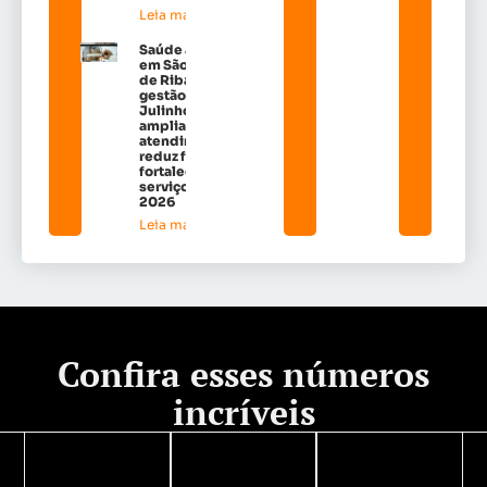
Leia mais »
Saúde avança
em São José
de Ribamar:
gestão de Dr.
Julinho
amplia
atendimentos,
reduz filas e
fortalece
serviços em
2026
Leia mais »
Confira esses números
incríveis