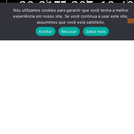
20,213
5,203
10,4
Nós utilizamos cookies para garantir que você tenha a melhor
experiência em nosso site. Se você continua a usar este site,
Visualizações
Novos
seguidores
de página
visitantes
Instagram
assumimos que você está satisfeito.
Aceitar
Recusar
Saiba mais
Redes Sociais