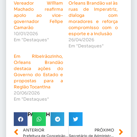
Vereador William
Orleans Brandão vai às
Machado reafirma
ruas de Imperatriz,
apoio ao vice-
dialoga com
governador Felipe
moradores e reforça
Camarão
compromisso com o
10/01/2026
esporte e a inclusão
Em "Destaques"
26/04/2026
Em "Destaques"
Em Ribeirãozinho,
Orleans Brandão
destaca ações do
Governo do Estado e
propostas para a
Região Tocantina
20/06/2026
Em "Destaques"
COMPARTILHE!
ANTERIOR
PRÓXIMO
Prefeitura de Conceição do Lago- Açu lança o Carnaval de 2026.
Secretário de Administração Junior Borba agiliza com urgência boeiro da avenida dr. Paulo Ramos.