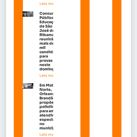
Leia mais »
Concurso
Público da
Educação
de São
José de
Ribamar
reunirá
mais de 38
mil
candidatos
para
provas
neste
domingo
Leia mais »
Em Matões do
Norte,
Orleans
Brandão
propõe
policlínicas
para ampliar
atendimento
especializado
no
município*
Leia mais »