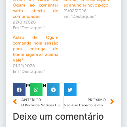
Ogum ao comentar
ao anunciar novo poço
carta aberta de
21/02/2026
comunidades
Em "Destaques"
22/01/2026
Em "Destaques"
Astro de Ogum
comanda hoje sessão
para entrega de
homenagem a Iracema
Vale*
01/12/2025
Em "Destaques"
COMPARTILHE!
ANTERIOR
PRÓXIMO
O Portal de Notícias Luiz Guterres parabeniza o Prefeito de Lajeado Novo ( Itaires Tratorzão) pelo seu aniversário.
Não é só trabalho, é missão: a dedicação que move Detinha, deputada federal mais bem votada do Maranhão
Deixe um comentário