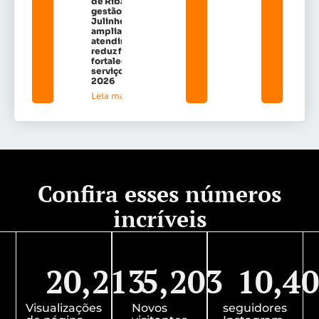
de Ribamar:
gestão de Dr.
Julinho
amplia
atendimentos,
reduz filas e
fortalece
serviços em
2026
Leia mais »
Confira esses números
incríveis
20,213
5,203
10,4
Visualizações
Novos
seguidores