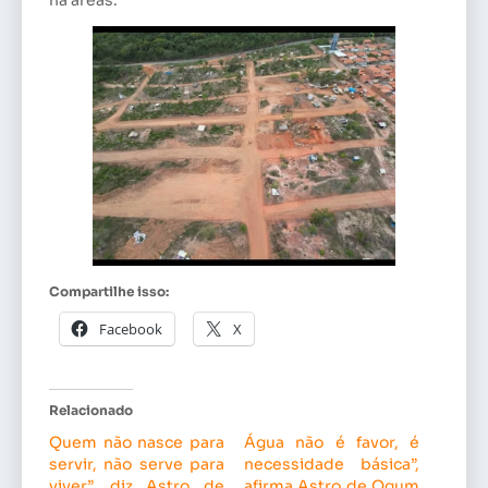
Compartilhe isso:
Facebook
X
Relacionado
Quem não nasce para
Água não é favor, é
servir, não serve para
necessidade básica”,
viver”, diz Astro de
afirma Astro de Ogum