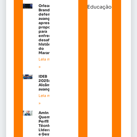
Orleans
Educação
Brandão
defende
avanços e
apresenta
propostas
para
enfrentar
desafios
históricos
do
Maranhão
Leia mais
»
IDEB
2025:
Alcântara
avançou!
Leia mais
»
Amin
Quemel:
Perfil
Técnico de
Liderança
e Gestão