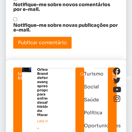
Notifique-me sobre novos comentários
por e-mail.
Notifique-me sobre novas publicações por
e-mail.
Orleans
Turismo
NOTICIAS
Brandão
CATEGORIAS
REDES
RELACIONADAS
defende
SOCIAIS
avanços e
apresenta
Social
propostas
para
enfrentar
Saúde
desafios
históricos
do
Política
Maranhão
Leia mais
Oportunidades
»