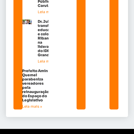
Pública em
Carutapera
Leia mais »
Dr. Julinho
transforma
educação
e coloca
Ribamar
na
liderança
do IDEB na
Grande Ilh
Leia mais »
Prefeito Amin
Quemel
parabeniza
vereadores
pela
reinauguração
do Espaço do
Legislativo
Leia mais »