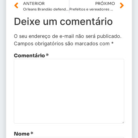
ANTERIOR
PRÓXIMO
Orleans Brandão defende continuidade da atual gestão e diz que o Maranhão já conhece o seu trabalho
Prefeitos e vereadores do sul do Maranhão reafirmam apoio à pré-candidatura de Orleans Brandão durante encontro em Balsas
Deixe um comentário
O seu endereço de e-mail não será publicado.
Campos obrigatórios são marcados com
*
Comentário
*
Nome
*