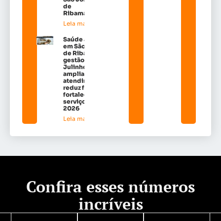
de
Ribamar
Leia mais »
Saúde avança
em São José
de Ribamar:
gestão de Dr.
Julinho
amplia
atendimentos,
reduz filas e
fortalece
serviços em
2026
Leia mais »
Confira esses números
incríveis