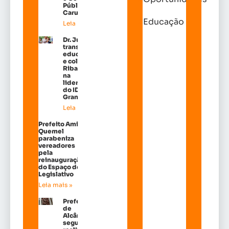
Pública em
Carutapera
Educação
Leia mais »
Dr. Julinho
transforma
educação
e coloca
Ribamar
na
liderança
do IDEB na
Grande Ilh
Leia mais »
Prefeito Amin
Quemel
parabeniza
vereadores
pela
reinauguração
do Espaço do
Legislativo
Leia mais »
Prefeitura
de
Alcântara
segue