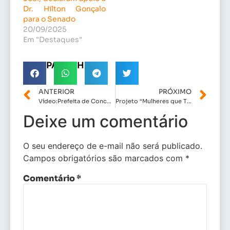
Dr. Hilton Gonçalo
para o Senado
20/09/2025
Em "Destaques"
COMPARTILHE!
ANTERIOR
PRÓXIMO
Vídeo:Prefeita de Conceição do Lago- Açu ( Professora Cici) assina termo de adesão dos Jogos Escolares Maranhense
Projeto “Mulheres que Transformam”, de autoria da deputada Detinha, capacita empreendedoras com curso de marketing digital
Deixe um comentário
O seu endereço de e-mail não será publicado.
Campos obrigatórios são marcados com
*
Comentário
*