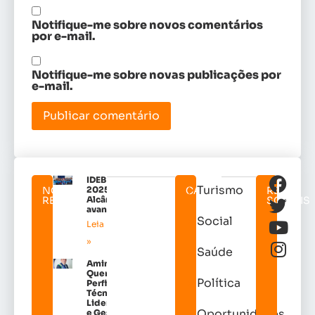
Notifique-me sobre novos comentários
por e-mail.
Notifique-me sobre novas publicações por
e-mail.
IDEB
Turismo
NOTICIAS
2025:
CATEGORIAS
REDES
RELACIONADAS
Alcântara
SOCIAIS
avançou!
Social
Leia mais
»
Saúde
Amin
Quemel:
Política
Perfil
Técnico de
Liderança
Oportunidades
e Gestão