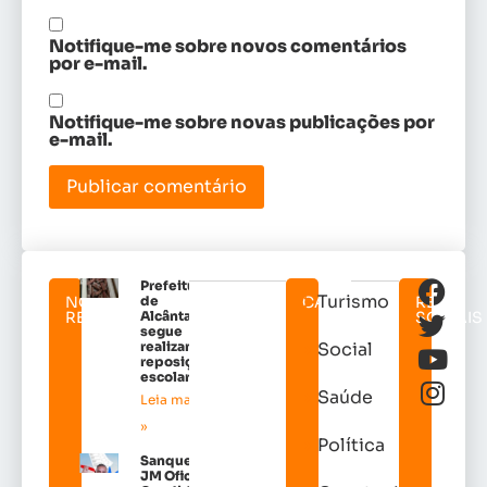
Notifique-me sobre novos comentários
por e-mail.
Notifique-me sobre novas publicações por
e-mail.
Prefeitura
Turismo
NOTICIAS
de
CATEGORIAS
REDES
RELACIONADAS
Alcântara
SOCIAIS
segue
realizando
Social
reposição
escolar
Saúde
Leia mais
»
Política
Sanquez da
JM Oficializa