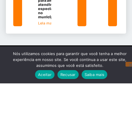
para ampliar
atendimento
especializado
no
município*
Leia mais »
Nós utilizamos cookies para garantir que você tenha a melhor
experiência em nosso site. Se você continua a usar este site,
Confira esses números
assumimos que você está satisfeito.
incríveis
Aceitar
Recusar
Saiba mais
20,213
5,203
10,4
Visualizações
Novos
seguidores
de página
visitantes
Instagram