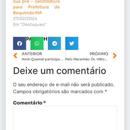
sua pré – candidatura
para Prefeitura de
Bequimão MA
27/02/2024
Em "Destaques"
COMPARTILHE!
ANTERIOR
PRÓXIMO
Amin Quemel participa do primeiro dia do Encontro dos Prefeitos em São Luís .
Pelo Maranhão: Dr. Hilton Gonçalo vem recebendo apoio de todo Maranhão.
Deixe um comentário
O seu endereço de e-mail não será publicado.
Campos obrigatórios são marcados com
*
Comentário
*