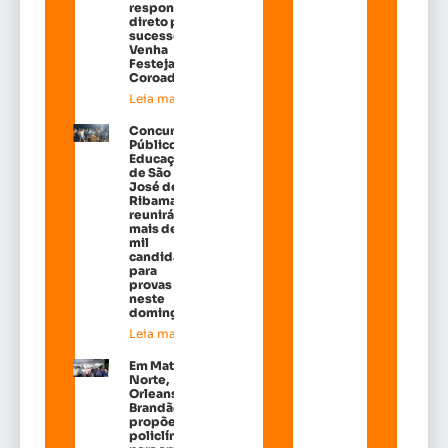
responsável
direto pelo
sucesso do
Venha
Festejar do
Coroadinho
Leia mais »
Concurso
Público da
Educação
de São
José de
Ribamar
reunirá
mais de 38
mil
candidatos
para
provas
neste
domingo
Leia mais »
Em Matões do
Norte,
Orleans
Brandão
propõe
policlínicas