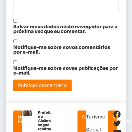
Salvar meus dados neste navegador para a
próxima vez que eu comentar.
Notifique-me sobre novos comentários
por e-mail.
Notifique-me sobre novas publicações por
e-mail.
Prefeitura
Turismo
NOTICIAS
de
CATEGORIAS
REDES
RELACIONADAS
Alcântara
SOCIAIS
segue
realizando
Social