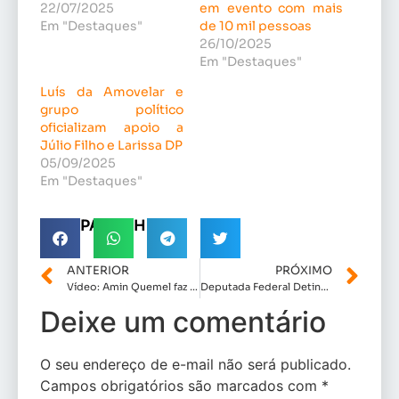
22/07/2025
em evento com mais
Em "Destaques"
de 10 mil pessoas
26/10/2025
Em "Destaques"
Luís da Amovelar e
grupo político
oficializam apoio a
Júlio Filho e Larissa DP
05/09/2025
Em "Destaques"
COMPARTILHE!
ANTERIOR
PRÓXIMO
Vídeo: Amin Quemel faz vistoria de obra da Caixa Econômica Federal em Carutapera.
Deputada Federal Detinha participa do bloquinho Mulheres que transformam na Cidade Operária
Deixe um comentário
O seu endereço de e-mail não será publicado.
Campos obrigatórios são marcados com
*