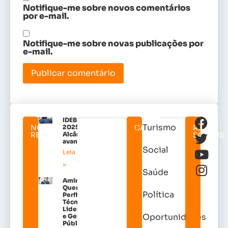
Notifique-me sobre novos comentários
por e-mail.
Notifique-me sobre novas publicações por
e-mail.
IDEB
Turismo
NOTICIAS
2025:
CATEGORIAS
REDES
RELACIONADAS
Alcântara
SOCIAIS
avançou!
Social
Leia mais
»
Saúde
Amin
Quemel:
Política
Perfil
Técnico de
Liderança
Oportunidades
e Gestão
Pública em