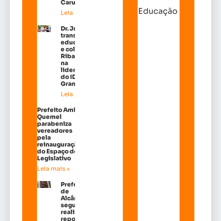
Carutapera
Educação
Leia mais »
Dr. Julinho
transforma
educação
e coloca
Ribamar
na
liderança
do IDEB na
Grande Ilh
Leia mais »
Prefeito Amin
Quemel
parabeniza
vereadores
pela
reinauguração
do Espaço do
Legislativo
Leia mais »
Prefeitura
de
Alcântara
segue
realizando
reposição