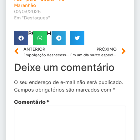
Maranhão
02/03/2026
Em "Destaques"
COMPARTILHE!
ANTERIOR
PRÓXIMO
Empolgação desnecessária : Flávia Berthier pode viver momentos de frustração por falta de humildade na política.
Em um dia muito especial, a deputada estadual Fabiana Vilar é empossada como segunda vice- presidente da Assembleia Legislativa.
Deixe um comentário
O seu endereço de e-mail não será publicado.
Campos obrigatórios são marcados com
*
Comentário
*