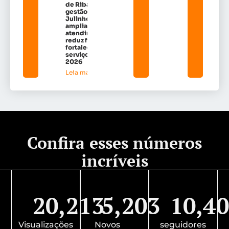
de Ribamar:
gestão de Dr.
Julinho
amplia
atendimentos,
reduz filas e
fortalece
serviços em
2026
Leia mais »
Confira esses números
incríveis
20,213
5,203
10,4
Visualizações
Novos
seguidores