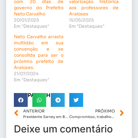
com 20 dias de
valorização histórica
governo do Prefeito
aos professores de
Neto Carvalho
Araioses
20/01/2025
15/05/2025
Em "Destaques"
Em "Destaques"
Neto Carvalho arrasta
multidão em sua
convenção e se
consolida para ser o
próximo prefeito de
Araioses.
21/07/2024
Em "Destaques"
COMPARTILHE!
ANTERIOR
PRÓXIMO
Presidente Sarney em Boas Mãos: As Transformações da Gestão Gílson Lima”
Compromisso, trabalho e resultados: a gestão eficaz de Bruno Silva em Coelho Neto
Deixe um comentário