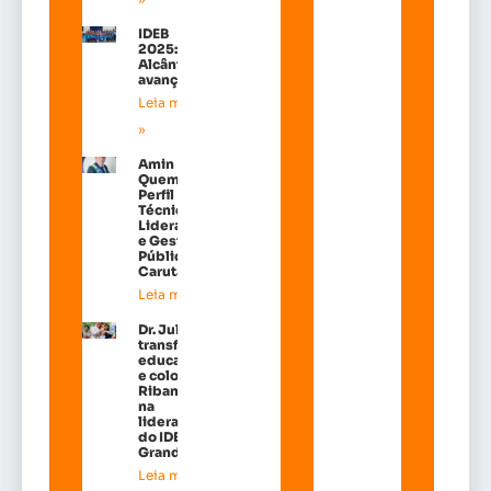
IDEB
2025:
Alcântara
avançou!
Leia mais
»
Amin
Quemel:
Perfil
Técnico de
Liderança
e Gestão
Pública em
Carutapera
Leia mais »
Dr. Julinho
transforma
educação
e coloca
Ribamar
na
liderança
do IDEB na
Grande Ilh
Leia mais »