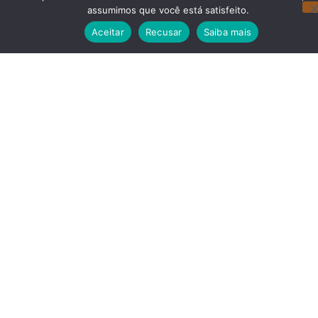
de página
visitantes
Instagram
assumimos que você está satisfeito.
Aceitar
Recusar
Saiba mais
Redes Sociais
Navegação