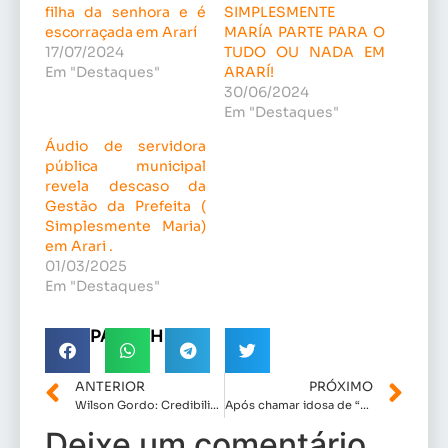
filha da senhora e é
SIMPLESMENTE
escorraçada em Ararí
MARÍA PARTE PARA O
17/07/2024
TUDO OU NADA EM
Em "Destaques"
ARARÍ!
30/06/2024
Em "Destaques"
Áudio de servidora
pública municipal
revela descaso da
Gestão da Prefeita (
Simplesmente Maria)
em Arari .
01/03/2025
Em "Destaques"
COMPARTILHE!
ANTERIOR
PRÓXIMO
Wilson Gordo: Credibilidade e Foco no Social a favor de São Luís.
Após chamar idosa de “Cachorra” Simplesmente Maria vai pedir votos para a filha da senhora e é escorraçada em Ararí
Deixe um comentário