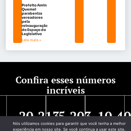
Prefeito Amin
Quemel
parabeniza
vereadores
pela
reinauguração
do Espaço do
Legislativo
Leia mais »
Confira esses números
incríveis
20,213
5,203
10,4
Nós utilizamos cookies para garantir que você tenha a melhor
Visualizações
Novos
seguidores
experiência em nosso site. Se você continua a usar este site,