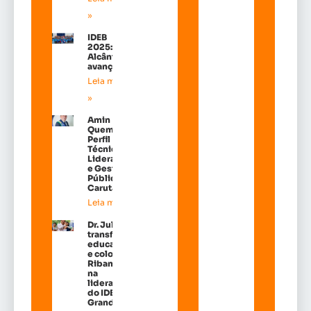
»
IDEB
2025:
Alcântara
avançou!
Leia mais
»
Amin
Quemel:
Perfil
Técnico de
Liderança
e Gestão
Pública em
Carutapera
Leia mais »
Dr. Julinho
transforma
educação
e coloca
Ribamar
na
liderança
do IDEB na
Grande Ilh