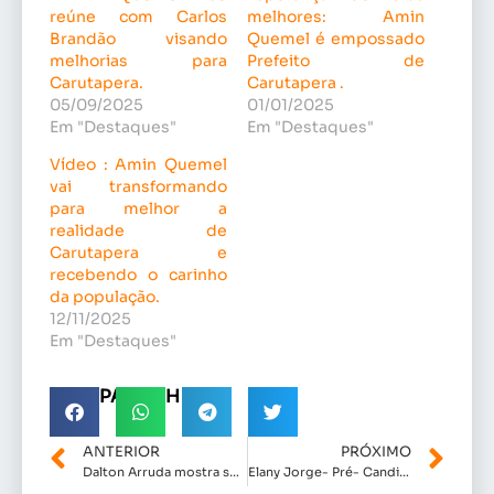
reúne com Carlos
melhores: Amin
Brandão visando
Quemel é empossado
melhorias para
Prefeito de
Carutapera.
Carutapera .
05/09/2025
01/01/2025
Em "Destaques"
Em "Destaques"
Vídeo : Amin Quemel
vai transformando
para melhor a
realidade de
Carutapera e
recebendo o carinho
da população.
12/11/2025
Em "Destaques"
COMPARTILHE!
ANTERIOR
PRÓXIMO
Dalton Arruda mostra sua efetividade em poucos dias na Assembleia Legislativa.
Elany Jorge- Pré- Candidata a Deputada Estadual em 2026