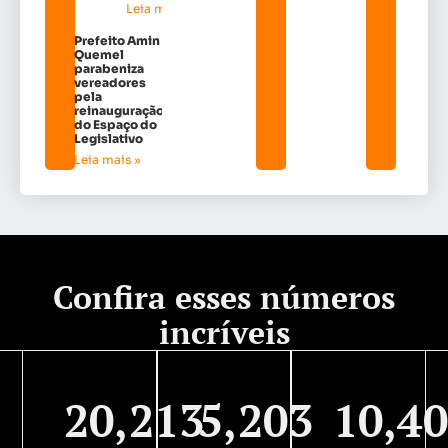
Leia mais »
Prefeito Amin
Quemel
parabeniza
vereadores
pela
reinauguração
do Espaço do
Legislativo
Leia mais »
Confira esses números
incríveis
20,213
5,203
10,4