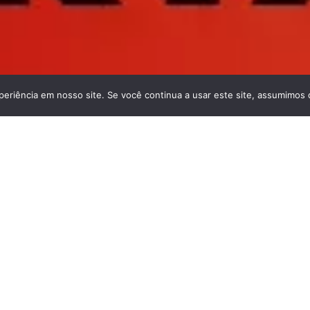
periência em nosso site. Se você continua a usar este site, assumimos q
Política