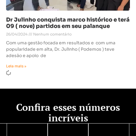
Dr Julinho conquista marco histórico e terá
09 ( nove) partidos em seu palanque
26/04/2024
Nenhum comentário
Com uma gestão focada em resultados e com uma
popularidade em alta, Dr. Julinho ( Podemos ) teve
adesão e apoio de
Leia mais »
Confira esses números
incríveis