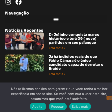
Navegação
Noticias Recentes
Dr Julinho conquista marco
histórico e terá 09 ( nove)
partidos em seu palanque
Leia mais »
Já há indícios reais de que
Fábio Câmara é o único
candidato capaz de derrotar o
Braide
Leia mais »
Noticias Recentes
“Grupo amigos solidários de
Nós utilizamos cookies para garantir que você tenha a melhor
Araioses, o social é a base para
experiência em nosso site. Se você continua a usar este site,
ajudar quem precisa”
assumimos que você está satisfeito.
Leia mais »
Aceitar
Recusar
Saiba mais
Maranhenses se destacam no