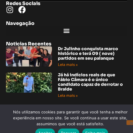
Redes Sociais
Navegação
Noticias Recentes
Dr Julinho conquista marco
histórico e terá 09 ( nove)
partidos em seu palanque
Leia mais »
Já há indícios reais de que
Fábio Câmara é o único
candidato capaz de derrotar o
Braide
Leia mais »
Noticias Recentes
Nós utilizamos cookies para garantir que você tenha a melhor
“Grupo amigos solidários de
Araioses, o social é a base para
experiência em nosso site. Se você continua a usar este site,
ajudar quem precisa”
assumimos que você está satisfeito.
Leia mais »
Aceitar
Recusar
Saiba mais